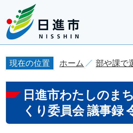
ホーム
部や課で
現在の位置
日進市わたしのま
くり委員会 議事録 