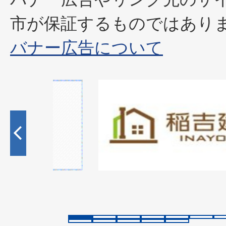
市が保証するものではあり
バナー広告について
1
枚
目
の
ス
ラ