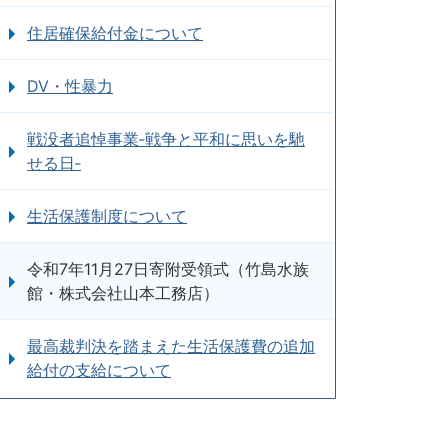
住居確保給付金について
DV・性暴力
戦没者追悼事業‐戦争と平和に思いを馳
せる日‐
生活保護制度について
令和7年11月27日寄附受領式（竹島水族
館・株式会社山本工務店）
最高裁判決を踏まえた生活保護費の追加
給付の支給について