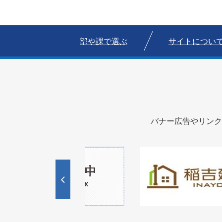
部や課で選ぶ
サイトについ
バナー広告やリンク
1
3
枚
枚
目
目
の
の
ス
ス
ラ