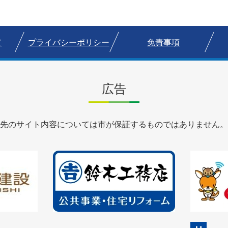
て
プライバシーポリシー
免責事項
広告
先のサイト内容については市が保証するものではありません。
2
3
枚
枚
目
目
の
の
ス
ス
ラ
ラ