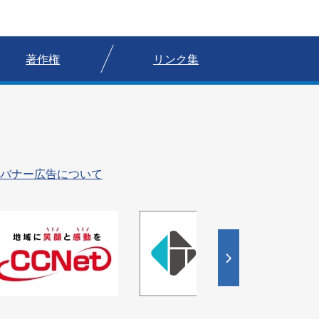
著作権
リンク集
バナー広告について
4
枚
目
の
ス
ラ